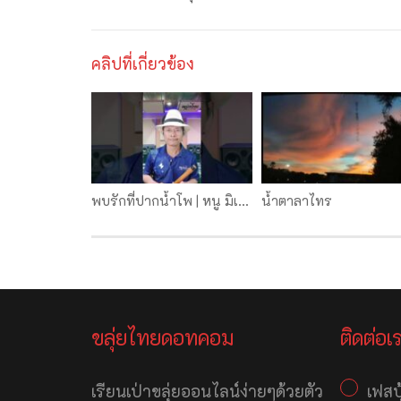
คลิปที่เกี่ยวข้อง
พบรักที่ปากน้ำโพ | หนู มิเตอร์ cover ขลุ่ยไม้ขนุนทอง อ.ดำ ขุนขลุ่ยอันดามัน
น้ำ​ตา​ลาไทร
ขลุ่ยไทยดอทคอม
ติดต่อเ
เรียนเป่าขลุ่ยออนไลน์ง่ายๆด้วยตัว
เฟสบ