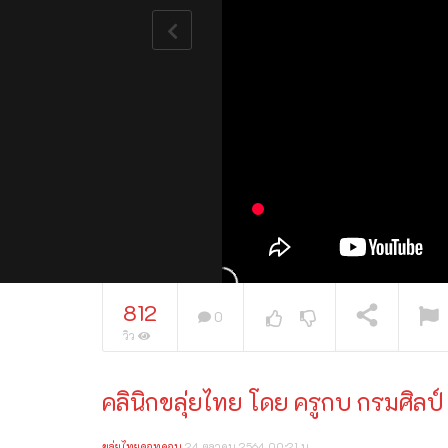
812
0
วิว
คลินิกขลุ่ยไทย​​ โดย ครูกบ กรมศิลป
กำลังเล่นอยู่
ขลุ่ยไทยดอทคอม
24 ตุลาคม 2564 00:21 น.