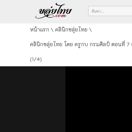
หน้าแรก
\
คลินิกขลุ่ยไทย
\
คลินิกขลุ่ยไทย​​ โดย ครูกบ กรมศิลป์ ตอนที่
(1/4)