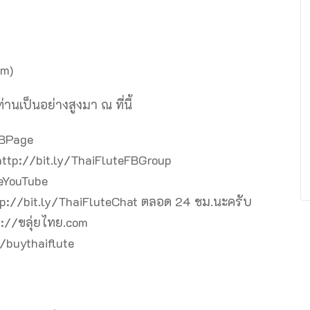
am)
เป็นอย่างสูงมา ณ ที่นี้
FBPage
 http://bit.ly/ThaiFluteFBGroup
teYouTube
ttp://bit.ly/ThaiFluteChat ตลอด 24 ชม.นะครับ
s://ขลุ่ยไทย.com
ly/buythaiflute