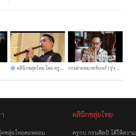
คลินิกขลุ่ยไทย โดย ครูกบ กรมศิลป์ EP.3 เทคนิคการไล่นิ้ว การใช้ลม การตอดลิ้น
กระต่ายหมายจันทร์ | รุ่ง ขลุ่ยไทย cover
รา
คลินิกขลุ่ยไทย
ุ้คขลุ่ยไทยดอทคอม
ครูกบ กรมศิลป์ ได้ให้ควา