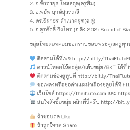
2. อ.จักรายุธ ไหลสกุล(ครูยิ้ม)
3. อ.พยัพ ฤกษ์สุวรรณี
4. ดร.ธีราธร ลำเนาครุฑ(อ.ดู่)
5. อ.สุรศักดิ์ กิ่งไทร (อ.ลิง SOS: Sound of Si
ขลุ่ยไทยดอทคอมขอกราบขอบพระคุณครูทุกท่าน
ติดตามได้ที่เพจ http://bit.ly/ThaiFlute
ดาวน์โหลดโน้ตขลุ่ย/แท้บขลุ่ย/BKT ได้ที่
ติดตามช่องยูทูปที่ http://bit.ly/ThaiFlu
ขอเพลงหรือขอคำแนะนำเรื่องขลุ่ยได้ที่ h
เว็บไซต์ https://thaiflute.com และ http
สนใจสั่งซื้อขลุ่ย คลิกที่นี่ครับ http://bit.
ถ้าชอบกด Like
ถ้าถูกใจกด Share