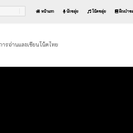
หน้าแรก
นักขลุ่ย
โน้ตขลุ่ย
ฝึกเป่าขล
 7 การอ่านและเขียนโน้ตไทย