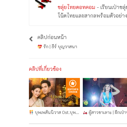
ขลุ่ยไทยดอทคอม
- เรียนเป่าขล
โน้ตไทยและสากลพร้อมตัวอย่า
คลิปก่อนหน้า
รัก | ธีร์ บุญวาสนา
คลิปที่เกี่ยวข้อง
บุพเพสันนิวาส Ost.บุพเพสันนิวาส | ฝึกเป่าขลุ่ย โน้ตขลุ่ย แท้บขลุ่ย | ขลุ่ยไทยดอทคอม
ผู้สาวขาเลาะ | ฝึกเป่าขลุ่ย โน้ตขลุ่ย แท้บขลุ่ย | ขลุ่ยไทยดอท