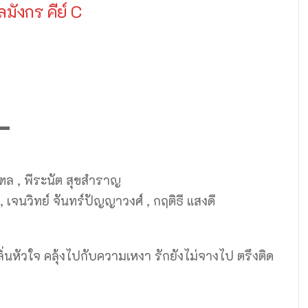
ิลมังกร คีย์ C
▬
ณฑล , พีระนัต สุขสำราญ
 , เจนวิทย์ จันทร์ปัญญาวงศ์ , กฤติธี แสงดี
่นหัวใจ คลุ้งไปกับความเหงา รักยังไม่จางไป ตรึงติด