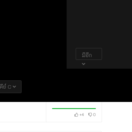
มีอีก
คีย์ C
+4
0