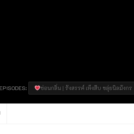
 EPISODES:
ซ่อนกลิ่น | รังสรรค์ เพ็งสืบ ขลุ่ยนิลมังกร 