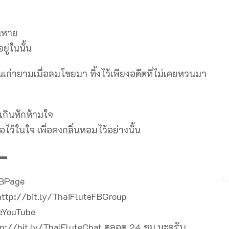
อนหาย
ู่ในนั้น
วันเก่ายามเมื่อลมโชยมา ทิ้งไว้เพียงอดีตที่ไม่เคยหวนมา
เกินหักห้ามใจ
ไว้ในใจ เพื่อคงกลิ่นหอมไว้อย่างนั้น
▬
FBPage
 http://bit.ly/ThaiFluteFBGroup
teYouTube
ttp://bit.ly/ThaiFluteChat ตลอด 24 ชม.นะครับ