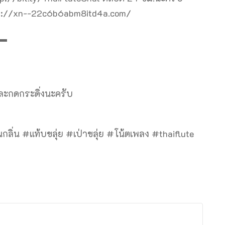
tps://xn--22c6b6abm8itd4a.com/
▬
และกดกระดิ่งนะครับ
กลิ่น #แท้บขลุ่ย #เป่าขลุ่ย #โน้ตเพลง #thaiflute