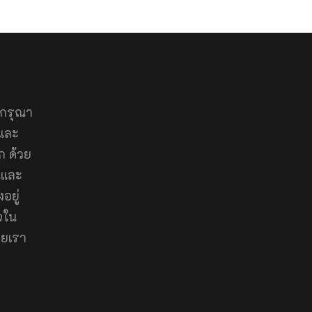
มกรุณา
และ
ก ด้วย
นและ
อยู่
จใน
ยเรา