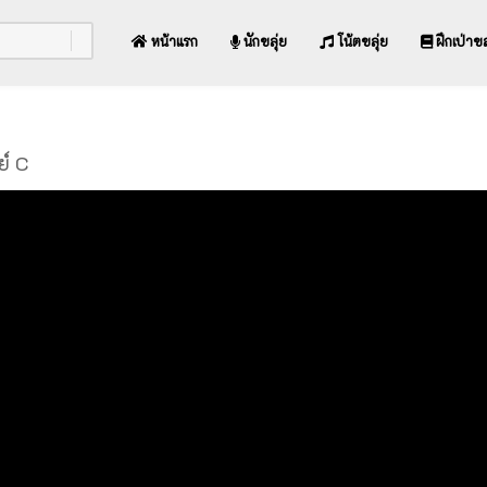
หน้าแรก
นักขลุ่ย
โน้ตขลุ่ย
ฝึกเป่าขล
ย์ C