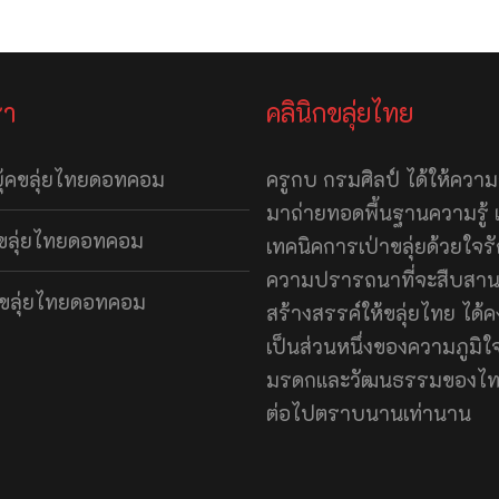
รา
คลินิกขลุ่ยไทย
ุ้คขลุ่ยไทยดอทคอม
ครูกบ กรมศิลป์ ได้ให้ควา
มาถ่ายทอดพื้นฐานความรู้ 
มขลุ่ยไทยดอทคอม
เทคนิคการเป่าขลุ่ยด้วยใจรั
ความปรารถนาที่จะสืบสา
ปขลุ่ยไทยดอทคอม
สร้างสรรค์ให้ขลุ่ยไทย ได้คง
เป็นส่วนหนึ่งของความภูมิใ
มรดกและวัฒนธรรมของไท
ต่อไปตราบนานเท่านาน