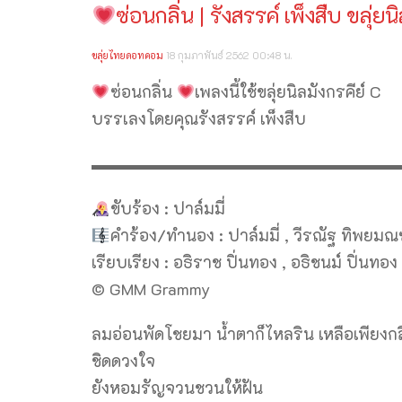
ซ่อนกลิ่น | รังสรรค์ เพ็งสืบ ขลุ่ยน
ขลุ่ยไทยดอทคอม
18 กุมภาพันธ์ 2562 00:48 น.
ซ่อนกลิ่น
เพลงนี้ใช้ขลุ่ยนิลมังกรคีย์ C
บรรเลงโดยคุณรังสรรค์ เพ็งสืบ
▬▬▬▬▬▬▬▬▬▬▬▬▬▬▬▬▬▬▬
ขับร้อง : ปาล์มมี่
คำร้อง/ทำนอง : ปาล์มมี่ , วีรณัฐ ทิพยม
เรียบเรียง : อธิราช ปิ่นทอง , อธิชนม์ ปิ่นทอง
© GMM Grammy
ลมอ่อนพัดโชยมา น้ำตาก็ไหลริน เหลือเพียงกลิ
ชิดดวงใจ
ยังหอมรัญจวนชวนให้ฝัน