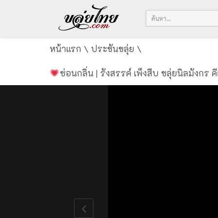
หน้าแรก
\
ประชันขลุ่ย
\
ซ่อนกลิ่น | รังสรรค์ เพ็งสืบ ขลุ่ยนิลมังกร คี