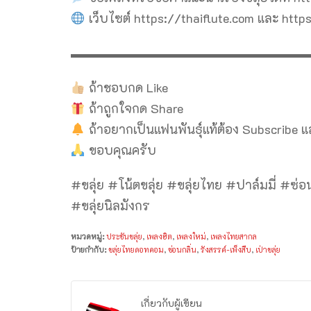
เว็บไซต์ https://thaiflute.com และ ht
▬▬▬▬▬▬▬▬▬▬▬▬▬▬▬▬▬▬▬
ถ้าชอบกด Like
ถ้าถูกใจกด Share
ถ้าอยากเป็นแฟนพันธุ์แท้ต้อง Subscribe 
ขอบคุณครับ
#ขลุ่ย #โน้ตขลุ่ย #ขลุ่ยไทย #ปาล์มมี่ #ซ่อน
#ขลุ่ยนิลมังกร
หมวดหมู่:
ประชันขลุ่ย
,
เพลงฮิต
,
เพลงใหม่
,
เพลงไทยสากล
ป้ายกำกับ:
ขลุ่ยไทยดอทคอม
,
ซ่อนกลิ่น
,
รังสรรค์-เพ็งสืบ
,
เป่าขลุ่ย
เกี่ยวกับผู้เขียน