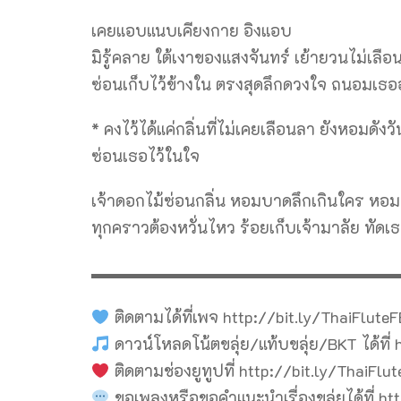
เคยแอบแนบเคียงกาย อิงแอบ
มิรู้คลาย ใต้เงาของแสงจันทร์ เย้ายวนไม่เลื
ซ่อนเก็บไว้ข้างใน ตรงสุดลึกดวงใจ ถนอมเธออย
* คงไว้ได้แค่กลิ่นที่ไม่เคยเลือนลา ยังหอมดัง
ซ่อนเธอไว้ในใจ
เจ้าดอกไม้ซ่อนกลิ่น หอมบาดลึกเกินใคร หอม
ทุกคราวต้องหวั่นไหว ร้อยเก็บเจ้ามาลัย ทัดเธอ
▬▬▬▬▬▬▬▬▬▬▬▬▬▬▬▬▬▬▬
ติดตามได้ที่เพจ http://bit.ly/ThaiFlute
ดาวน์โหลดโน้ตขลุ่ย/แท้บขลุ่ย/BKT ได้ที่
ติดตามช่องยูทูปที่ http://bit.ly/ThaiFlu
ขอเพลงหรือขอคำแนะนำเรื่องขลุ่ยได้ที่ h