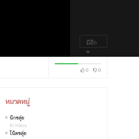
มีอีก
0
0
หมวดหมู่
นักขลุ่ย
81 Videos
โน้ตขลุ่ย