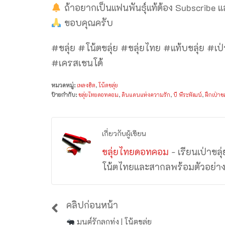
ถ้าอยากเป็นแฟนพันธุ์แท้ต้อง Subscribe 
ขอบคุณครับ
#ขลุ่ย #โน้ตขลุ่ย #ขลุ่ยไทย #แท้บขลุ่ย #เ
#เครสเชนโด้
หมวดหมู่:
เพลงฮิต
,
โน้ตขลุ่ย
ป้ายกำกับ:
ขลุ่ยไทยดอทคอม
,
ดินแดนแห่งความรัก
,
บี พีระพัฒน์
,
ฝึกเป่าขล
เกี่ยวกับผู้เขียน
ขลุ่ยไทยดอทคอม
- เรียนเป่าขล
โน้ตไทยและสากลพร้อมตัวอย่า
คลิปก่อนหน้า
มนต์รักลูกทุ่ง | โน้ตขลุ่ย