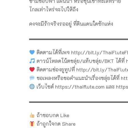
ข้ามขอบฟ้า แผ่นน้ำ หรือขุนเขาทะเลทราย
ไกลเท่าไหร่จะไปให้ถึง
คงจะมีรักจริงรออยู่ ที่ดินแดนใดซักแห่ง
▬▬▬▬▬▬▬▬▬▬▬▬▬▬▬▬▬▬▬
ติดตามได้ที่เพจ http://bit.ly/ThaiFlute
ดาวน์โหลดโน้ตขลุ่ย/แท้บขลุ่ย/BKT ได้ที่
ติดตามช่องยูทูปที่ http://bit.ly/ThaiFlu
ขอเพลงหรือขอคำแนะนำเรื่องขลุ่ยได้ที่ h
เว็บไซต์ https://thaiflute.com และ http
▬▬▬▬▬▬▬▬▬▬▬▬▬▬▬▬▬▬▬
ถ้าชอบกด Like
ถ้าถูกใจกด Share