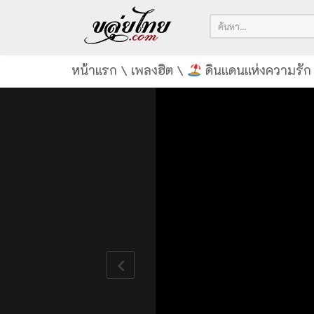
หน้าแรก
\
เพลงฮิต
\
ดินแดนแห่งความรัก |