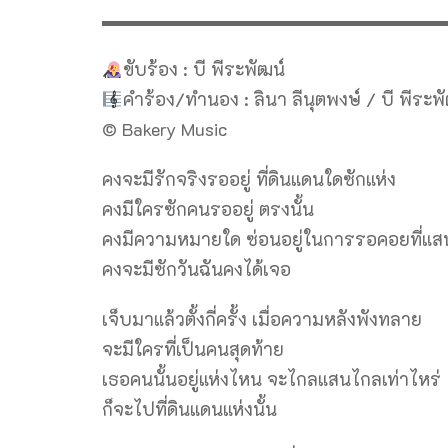
▬▬▬▬▬▬▬▬▬▬▬▬▬▬▬▬▬▬▬
ขับร้อง : บี พีระพัฒน์
คำร้อง/ทำนอง : ลินา ลีนุตพงษ์ / บี พีระพ
© Bakery Music
คงจะมีรักจริงรออยู่ ที่ดินแดนใดซักแห่ง
คงมีใครซักคนรออยู่ ตรงนั้น
คงมีความหมายใด ซ่อนอยู่ในการรอคอยที่แ
คงจะมีซักวันฉันคงได้เจอ
เจ็บมาแล้วตั้งกี่ครั้ง เมื่อความหลังพังทลาย
จะมีใครที่เป็นคนสุดท้าย
เธอคนนั้นอยู่แห่งไหน จะไกลแสนไกลเท่าไหร่
ก็จะไปที่ดินแดนแห่งนั้น