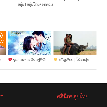
ขลุ่ย | ขลุ่ยไทยดอทคอม
คอม
จุดอ่อนของฉันอยู่ที่หัวใจ (Ost. สวรรค์เบี่ยง) | ฝึกเป่าขลุ่ย โน้ตขลุ่ย แท้บขลุ่ย | ขลุ่ยไทยดอทคอม
ขวัญเรียม | โน้ตขลุ่ย
รา
คลินิกขลุ่ยไทย