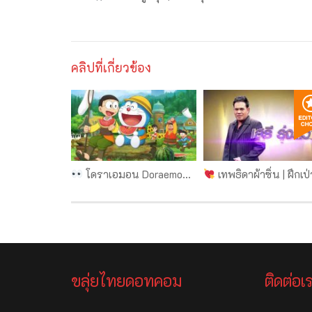
คลิปที่เกี่ยวข้อง
โดราเอมอน Doraemon no Uta | โน้ตขลุ่ย
เทพธิดาผ้าซิ่น | ฝึกเป่าขลุ่ย โน้ตขลุ่ย แท้บขลุ่ย | ขลุ่ยไทยดอท
ขลุ่ยไทยดอทคอม
ติดต่อเ