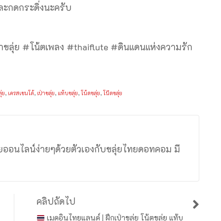
และกดกระดิ่งนะครับ
ป่าขลุ่ย #โน้ตเพลง #thaiflute #ดินแดนแห่งความรัก
ุ่ย
,
เครสเชนโด้
,
เป่าขลุ่ย
,
แท้บขลุ่ย
,
โน้ตขลุ่ย
,
โน๊ตขลุ่ย
ุ่ยออนไลน์ง่ายๆด้วยตัวเองกับขลุ่ยไทยดอทคอม มี
ง
คลิปถัดไป
เมดอินไทยแลนด์ | ฝึกเป่าขลุ่ย โน้ตขลุ่ย แท้บ