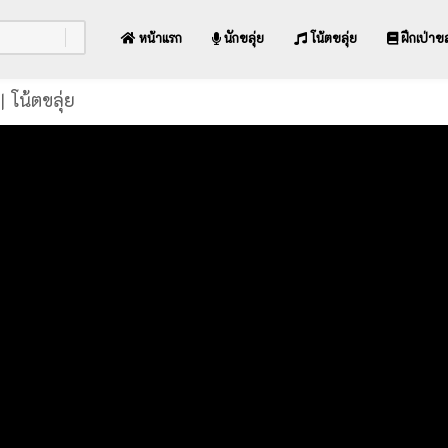
หน้าแรก
นักขลุ่ย
โน้ตขลุ่ย
ฝึกเป่าขล
 โน้ตขลุ่ย