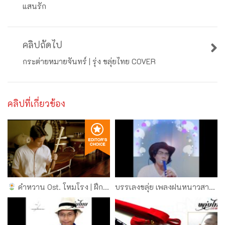
แสน​รัก​
คลิปถัดไป
กระต่ายหมายจันทร์ | รุ่ง ขลุ่ยไทย COVER
คลิปที่เกี่ยวข้อง
คำหวาน Ost. โหมโรง | ฝึกเป่าขลุ่ย โน้ตขลุ่ย แท้บขลุ่ย | ขลุ่ยไทยดอทคอม
บรรเลงขลุ่ย เพลงฝนหนาวสาวครวญ