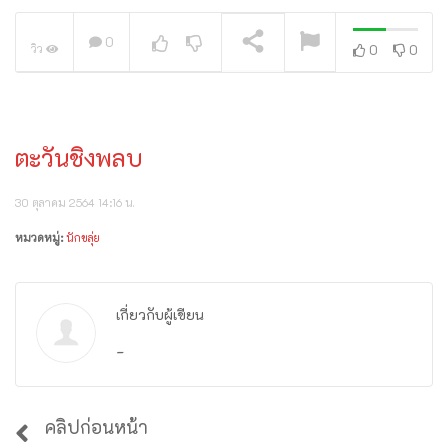
0
วิว
0
0
กำลังเล่นอยู่
ตะวัน​ชิงพลบ​
30 ตุลาคม 2564 14:16 น.
หมวดหมู่:
นักขลุ่ย
เกี่ยวกับผู้เขียน
-
คลิปก่อนหน้า