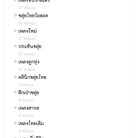
17 Videos
ขลุ่ยไทยไอดอล
16 Videos
เพลงใหม่
15 Videos
ประชันขลุ่ย
13 Videos
เพลงลูกทุ่ง
12 Videos
คลินิกขลุ่ยไทย
11 Videos
ฝึกเป่าขลุ่ย
8 Videos
เพลงสากล
4 Videos
เพลงไทยเดิม
4 Videos