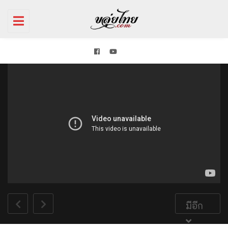
Toggle
navigation
มีอีก