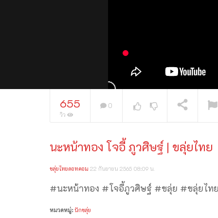
655
ฝึกเป่าขลุ
0
วิว
ซื้อขลุ่ย ข
ขลุ่ยไทยเ
ต่างกันยัง
นะหน้าทอง โจอี้ ภูวศิษฐ์ | ขลุ่ยไทย
กำลังเล่นอยู่
ขลุ่ยไทยดอทคอม
22 กันยายน 2565 08:09 น.
#นะหน้าทอง #โจอี้ภูวศิษฐ์ #ขลุ่ย #ขลุ่ยไท
หมวดหมู่:
นักขลุ่ย