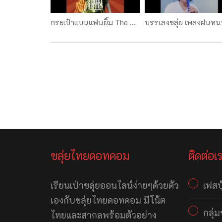
กระเป๋าแบนแฟนยิ้ม The Richman Toy [Cover ขลุ่ย Thai Flute]
ขลุ่ยไทยดอทคอม
ติดต่อเ
เรียนเป่าขลุ่ยออนไลน์ง่ายๆด้วยตัว
เฟสบ
เองกับขลุ่ยไทยดอทคอม มีโน้ต
กลุ่
ไทยและสากลพร้อมตัวอย่าง