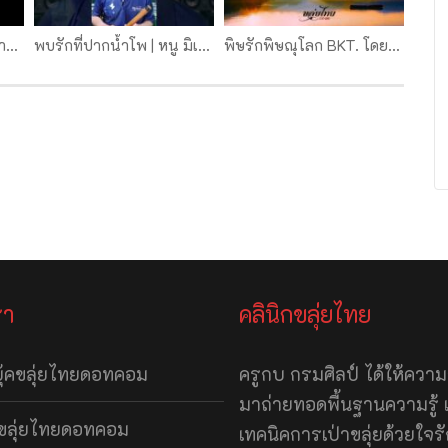
บรรเลงขลุ่ย เพลงฝนหนาวสาวครวญ
พบรักที่ปากน้ำโพ | หนู มิเตอร์ cover ขลุ่ยไม้ขนุนทอง อ.ดำ ขุนขลุ่ยอันดามัน
พิษรักพิษณุโลก BKT. โดยเติ้ล ขลุ่ยไทย | ฝึกเป่าขลุ่ย โน้ตขลุ่ย แท้บขลุ่ย | ขลุ่ยไทยดอทคอม
รา
คลินิกขลุ่ยไทย
ุ้คขลุ่ยไทยดอทคอม
ครูกบ กรมศิลป์ ได้ให้ควา
มาถ่ายทอดพื้นฐานความรู้ 
มขลุ่ยไทยดอทคอม
เทคนิคการเป่าขลุ่ยด้วยใจรั