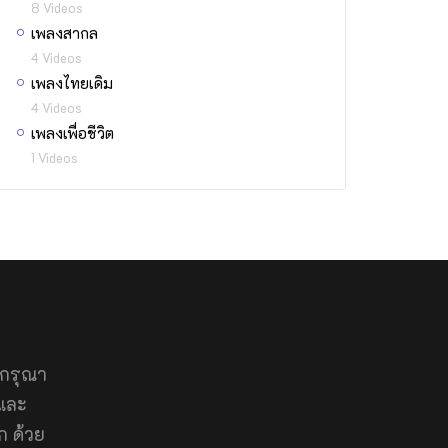
8 Videos
เพลงสากล
4 Videos
เพลงไทยเดิม
4 Videos
เพลงเพื่อชีวิต
1 Videos
มกรุณา
และ
ก ด้วย