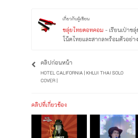
เกี่ยวกับผู้เขียน
ขลุ่ยไทยดอทคอม
- เรียนเป่าขล
โน้ตไทยและสากลพร้อมตัวอย่า
คลิปก่อนหน้า
HOTEL CALIFORNIA | KHLUI THAI SOLO
COVER |
คลิปที่เกี่ยวข้อง