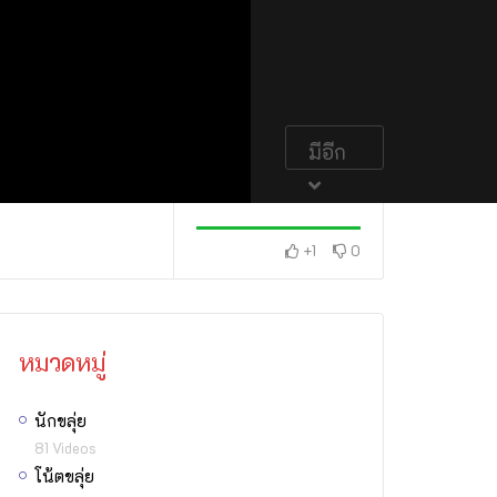
มีอีก
P.2/2 การไล่
+1
0
ทียบเสียง
ปล่อย – ป๊อบ ปอง
แบบโครมาติก
ฮัก(ຮັກ) เพลงรักจาก @หนุ่ม
ขลุ่ยอสุนีบาตรุ่นพ
์ปจับยังไง
มีซอ บรรเลงด้วยขลุ่ยไทย
ท่อน คีย์ Bb
หมวดหมู่
นักขลุ่ย
81 Videos
โน้ตขลุ่ย