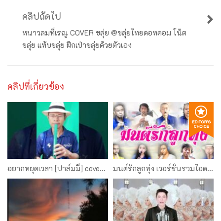
คลิปถัดไป
หนาวลมที่เรณู COVER ขลุ่ย @ขลุ่ยไทยดอทคอม โน้ต
ขลุ่ย แท้บขลุ่ย ฝึกเป่าขลุ่ยด้วยตัวเอง
คลิปที่เกี่ยวข้อง
อยากหยุดเวลา [ปาล์มมี่] cover ขลุ่ยราชพฤกษ์ คีย์ G รุ่นเขียวเสวย ช่างเก่ง พิพัฒน์ บ้านบึง
มนต์รักลูกทุ่ง เวอร์ชั่นรวมไอดอล | ขลุ่ยไทยดอทคอม