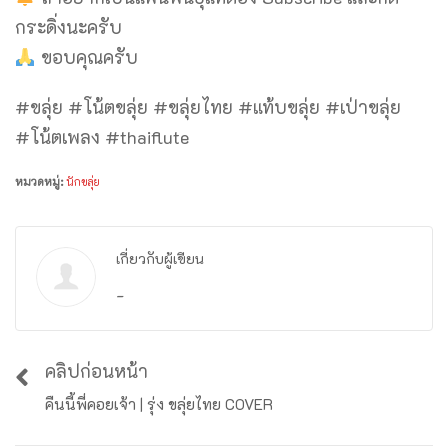
กระดิ่งนะครับ
ขอบคุณครับ
#ขลุ่ย #โน้ตขลุ่ย #ขลุ่ยไทย #แท้บขลุ่ย #เป่าขลุ่ย
#โน้ตเพลง #thaiflute
หมวดหมู่:
นักขลุ่ย
เกี่ยวกับผู้เขียน
-
คลิปก่อนหน้า
คืนนี้พี่คอยเจ้า | รุ่ง ขลุ่ยไทย COVER