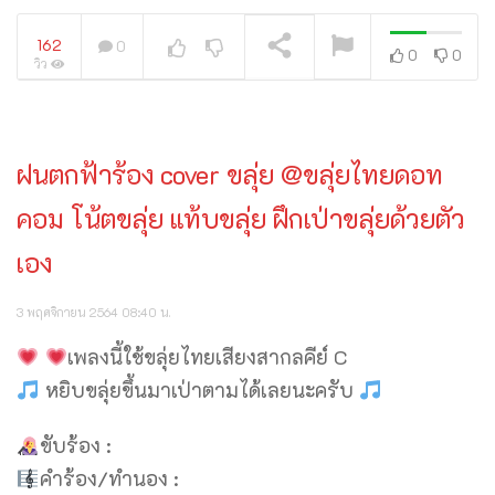
162
0
0
0
วิว
กำลังเล่นอยู่
ฝนตกฟ้าร้อง cover ขลุ่ย @ขลุ่ยไทยดอท
คอม โน้ตขลุ่ย แท้บขลุ่ย ฝึกเป่าขลุ่ยด้วยตัว
เอง
3 พฤศจิกายน 2564 08:40 น.
เพลงนี้ใช้ขลุ่ยไทยเสียงสากลคีย์ C
หยิบขลุ่ยขึ้นมาเป่าตามได้เลยนะครับ
ขับร้อง :
คำร้อง/ทำนอง :