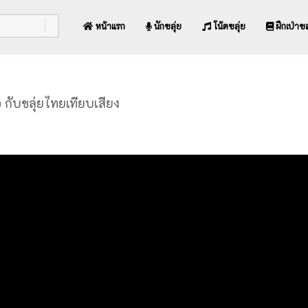
หน้าแรก
นักขลุ่ย
โน้ตขลุ่ย
ฝึกเป่าขล
ออ กับขลุ่ยไทยเทียบเสียง