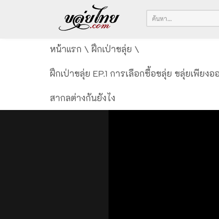
หน้าแรก
\
ฝึกเป่าขลุ่ย
\
ฝึกเป่าขลุ่ย EP.1 การเลือกซื้อขลุ่ย ขลุ่ยเพียง
สากลต่างกันยังไง