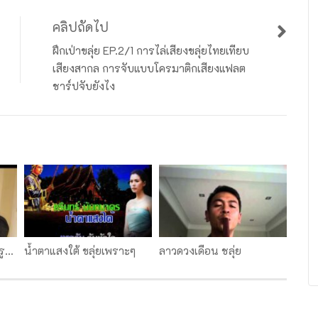
คลิปถัดไป
ฝึกเป่าขลุ่ย EP.2/1 การไล่เสียงขลุ่ยไทยเทียบ
เสียงสากล การจับแบบโครมาติกเสียงแฟลต
ชาร์ปจับยังไง
สมัย
น้ำตาแสงใต้ ขลุ่ยเพราะๆ
ลาวดวงเดือน ชลุ่ย