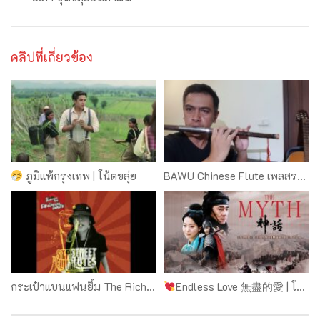
คลิปที่เกี่ยวข้อง
ภูมิแพ้กรุงเทพ | โน้ตขลุ่ย
BAWU Chinese Flute เพลสรรเสริญพระบารมี ขลุ่ยปาอู
กระเป๋าแบนแฟนยิ้ม The Richman Toy [Cover ขลุ่ย Thai Flute]
Endless Love 無盡的愛 | โน้ตขลุ่ย