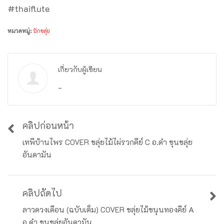
#thaiflute
หมวดหมู่:
นักขลุ่ย
เกี่ยวกับผู้เขียน
-
คลิปก่อนหน้า
เทพีบ้านไพร COVER ขลุ่ยไม้ไผ่รวกคีย์ C อ.ดำ ขุนขลุ่ย
อันดามัน
คลิปถัดไป
ลาวดวงเดือน (ฉบับเต็ม) COVER ขลุ่ยไม้ขนุนทองคีย์ A
อ.ดำ ขุนขลุ่ยอันดามัน