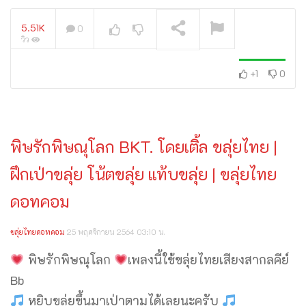
5.51K
0
วิว
Hotel California | Khlui
Thai solo cover |
+1
0
กำลังเล่นอยู่
พิษรักพิษณุโลก BKT. โดยเติ้ล ขลุ่ยไทย |
ฝึกเป่าขลุ่ย โน้ตขลุ่ย แท้บขลุ่ย | ขลุ่ยไทย
ดอทคอม
ขลุ่ยไทยดอทคอม
25 พฤศจิกายน 2564 03:10 น.
พิษรักพิษณุโลก
เพลงนี้ใช้ขลุ่ยไทยเสียงสากลคีย์
Bb
หยิบขลุ่ยขึ้นมาเป่าตามได้เลยนะครับ