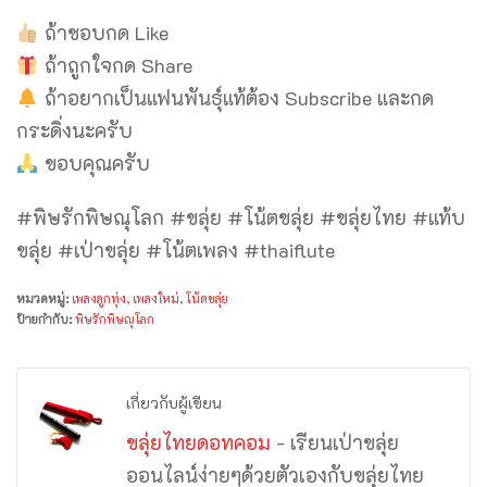
ถ้าชอบกด Like
ถ้าถูกใจกด Share
ถ้าอยากเป็นแฟนพันธุ์แท้ต้อง Subscribe และกด
กระดิ่งนะครับ
ขอบคุณครับ
#พิษรักพิษณุโลก #ขลุ่ย #โน้ตขลุ่ย #ขลุ่ยไทย #แท้บ
ขลุ่ย #เป่าขลุ่ย #โน้ตเพลง #thaiflute
หมวดหมู่:
เพลงลูกทุ่ง
,
เพลงใหม่
,
โน้ตขลุ่ย
ป้ายกำกับ:
พิษรักพิษณุโลก
เกี่ยวกับผู้เขียน
ขลุ่ยไทยดอทคอม
- เรียนเป่าขลุ่ย
ออนไลน์ง่ายๆด้วยตัวเองกับขลุ่ยไทย