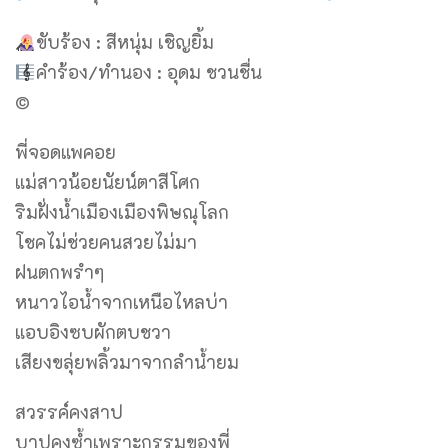
ขับร้อง : สีหนุ่ม เชิญยิ้ม
คำร้อง/ทำนอง : อุดม ชวนชื่น
©
พี่จอดแพคอย
แม่สาวน้อยนัยน์ตาสีโศก
ริมฝั่งน้ำเมืองเมืองพิษณุโลก
โชคไม่ช่วยคนสวยไม่มา
ฝนตกพรำๆ
หนาวไอน้ำจากเหนือไหลบ่า
แอบอิงซบผักตบชวา
เสียงขลุ่ยพลิ้วมาจากลำน้ำยม
สวรรค์คงสาป
บาปคงซ้ำเพราะกรรมของพี่