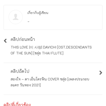
เกี่ยวกับผู้เขียน
-
คลิปก่อนหน้า
THIS LOVE |이 사랑| DAVICHI [OST.DESCENDANTS
OF THE SUN] [ขลุ่ย THAI FLUTE]​
คลิปถัดไป
สองใจ – ดา เอ็นโดรฟิน COVER ขลุ่ย [เพลงประกอบ
ละคร วันทอง 2021]
คลิปที่เกี่ยวข้อง