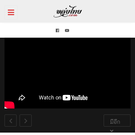
Toggle
navigation
มีอีก