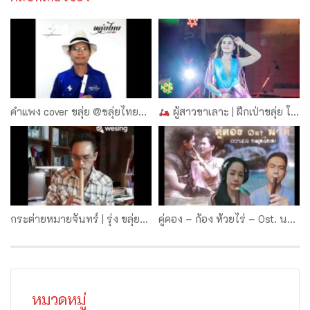
คำแพง cover ขลุ่ย @ขลุ่ยไทยดอทคอม โน้ตขลุ่ย แท้บขลุ่ย ฝึกเป่าขลุ่ยด้วยตัวเอง
ผู้สาวขาเลาะ | ฝึกเป่าขลุ่ย โน้ตขลุ่ย แท้บขลุ่ย | ขลุ่ยไทยดอทคอม
กระต่ายหมายจันทร์ | รุ่ง ขลุ่ยไทย cover
คู่คอง – ก้อง ห้วยไร่ – Ost. นาคี [ Cover ขลุ่ย Thai Flute ]
หมวดหมู่