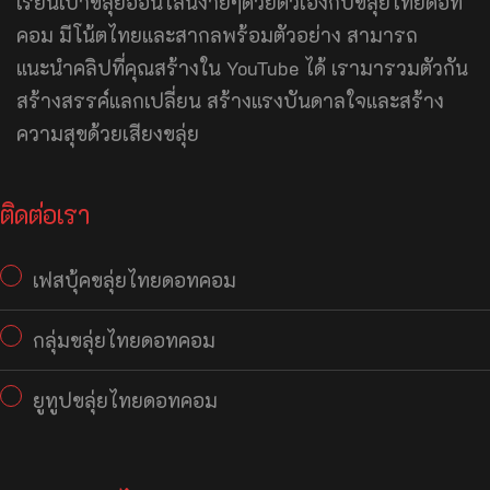
เรียนเป่าขลุ่ยออนไลน์ง่ายๆด้วยตัวเองกับขลุ่ยไทยดอท
คอม มีโน้ตไทยและสากลพร้อมตัวอย่าง สามารถ
แนะนำคลิปที่คุณสร้างใน YouTube ได้ เรามารวมตัวกัน
สร้างสรรค์แลกเปลี่ยน สร้างแรงบันดาลใจและสร้าง
ความสุขด้วยเสียงขลุ่ย
ติดต่อเรา
เฟสบุ้คขลุ่ยไทยดอทคอม
กลุ่มขลุ่ยไทยดอทคอม
ยูทูปขลุ่ยไทยดอทคอม