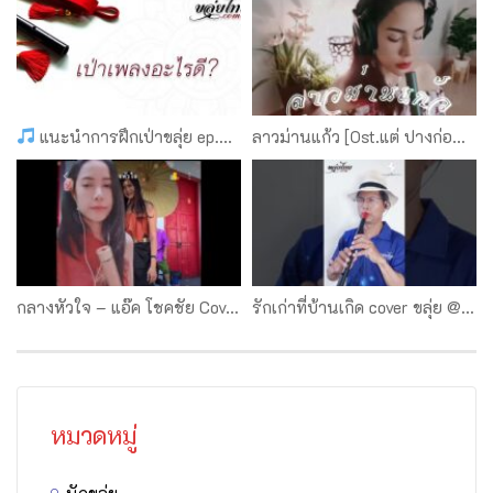
แนะนำการฝึกเป่าขลุ่ย ep.5 จะเริ่มเป่าขลุ่ยด้วยเพลงอะไรดี | ขลุ่ยไทยดอทคอม
ลาวม่านแก้ว [Ost.แต่ ปางก่อน] ขลุ่ย Flute
กลางหัวใจ – แอ๊ค โชคชัย Cover ขลุ่ย [ OST.รักแลกภพ]
รักเก่าที่บ้านเกิด cover ขลุ่ย @ขลุ่ยไทยดอทคอม โน้ตขลุ่ย แท้บขลุ่ย ฝึกเป่าขลุ่ยด้วยตัวเอง
หมวดหมู่
นักขลุ่ย