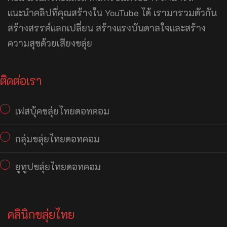
แนะนำคลิปที่คุณสร้างใน YouTube ได้ เรามารวมตัวกัน
สร้างสรรค์แลกเปลี่ยน สร้างแรงบันดาลใจและสร้าง
ความสุขด้วยเสียงขลุ่ย
ติดต่อเรา
เฟสบุ้คขลุ่ยไทยดอทคอม
กลุ่มขลุ่ยไทยดอทคอม
ยูทูปขลุ่ยไทยดอทคอม
คลินิกขลุ่ยไทย