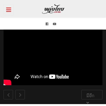
Toggle
navigation
มีอีก