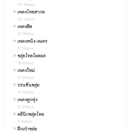
49 Videos
เพลงไทยสากล
24 Videos
เพลงฮิต
21 Videos
เพลงหนัง-ละคร
17 Videos
ขลุ่ยไทยไอดอล
16 Videos
เพลงใหม่
15 Videos
ประชันขลุ่ย
13 Videos
เพลงลูกทุ่ง
12 Videos
คลินิกขลุ่ยไทย
11 Videos
ฝึกเป่าขลุ่ย