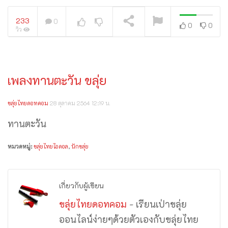
233
0
0
0
วิว
กำลังเล่นอยู่
เพลงทานตะวัน ขลุ่ย
ขลุ่ยไทยดอทคอม
28 ตุลาคม 2564 12:19 น.
ทานตะวัน
หมวดหมู่:
ขลุ่ยไทยไอดอล
,
นักขลุ่ย
เกี่ยวกับผู้เขียน
ขลุ่ยไทยดอทคอม
- เรียนเป่าขลุ่ย
ออนไลน์ง่ายๆด้วยตัวเองกับขลุ่ยไทย