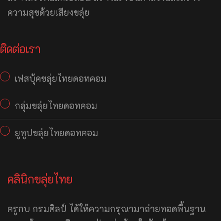
ความสุขด้วยเสียงขลุ่ย
ติดต่อเรา
เฟสบุ้คขลุ่ยไทยดอทคอม
กลุ่มขลุ่ยไทยดอทคอม
ยูทูปขลุ่ยไทยดอทคอม
คลินิกขลุ่ยไทย
ครูกบ กรมศิลป์ ได้ให้ความกรุณามาถ่ายทอดพื้นฐาน