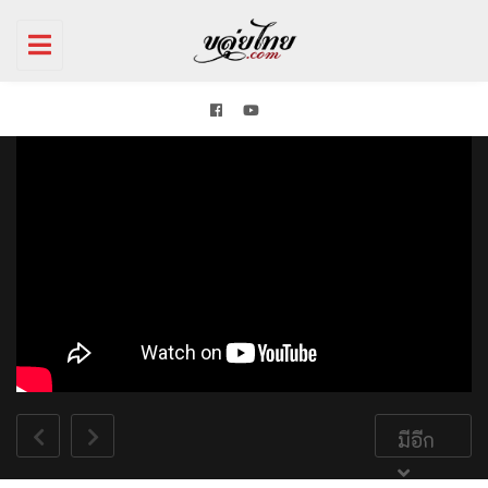
Toggle
navigation
มีอีก