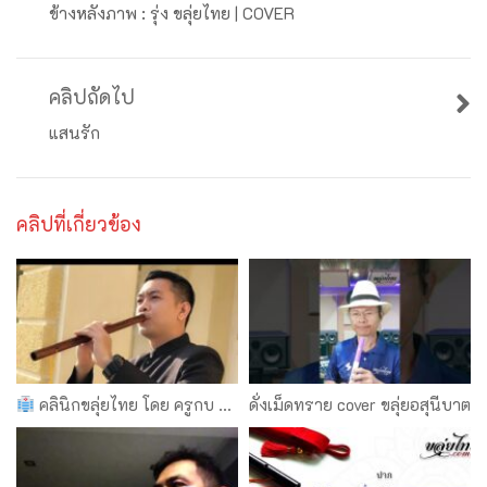
ข้างหลังภาพ : รุ่ง ขลุ่ยไทย | COVER
คลิปถัดไป
แสน​รัก​
คลิปที่เกี่ยวข้อง
คลินิกขลุ่ยไทย โดย ครูกบ กรมศิลป์ EP.2 ขลุ่ยแนวไทยเดิมกับขลุ่ยแนวร่วมสมัย
ดั่งเม็ดทราย cover ขลุ่ยอสุนีบาต