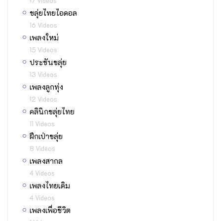
17 Videos
ขลุ่ยไทยไอดอล
16 Videos
เพลงใหม่
15 Videos
ประชันขลุ่ย
13 Videos
เพลงลูกทุ่ง
12 Videos
คลินิกขลุ่ยไทย
11 Videos
ฝึกเป่าขลุ่ย
8 Videos
เพลงสากล
4 Videos
เพลงไทยเดิม
4 Videos
เพลงเพื่อชีวิต