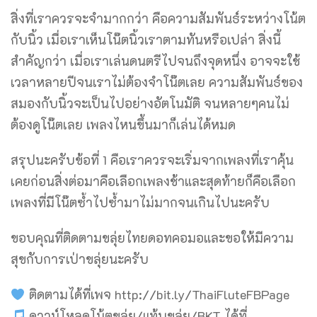
สิ่งที่เราควรจะจำมากกว่า คือความสัมพันธ์ระหว่างโน้ต
กับนิ้ว เมื่อเราเห็นโน๊ตนิ้วเราตามทันหรือเปล่า สิ่งนี้
สำคัญกว่า เมื่อเราเล่นดนตรีไปจนถึงจุดหนึ่ง อาจจะใช้
เวลาหลายปีจนเราไม่ต้องจำโน๊ตเลย ความสัมพันธ์ของ
สมองกับนิ้วจะเป็นไปอย่างอัตโนมัติ จนหลายๆคนไม่
ต้องดูโน๊ตเลย เพลงไหนขึ้นมาก็เล่นได้หมด
สรุปนะครับข้อที่ 1 คือเราควรจะเริ่มจากเพลงที่เราคุ้น
เคยก่อนสิ่งต่อมาคือเลือกเพลงช้าและสุดท้ายก็คือเลือก
เพลงที่มีโน๊ตซ้ำไปซ้ำมาไม่มากจนเกินไปนะครับ
ขอบคุณที่ติดตามขลุ่ยไทยดอทคอมอและขอให้มีความ
สุขกับการเป่าขลุ่ยนะครับ
ติดตามได้ที่เพจ http://bit.ly/ThaiFluteFBPage
ดาวน์โหลดโน้ตขลุ่ย/แท้บขลุ่ย/BKT ได้ที่