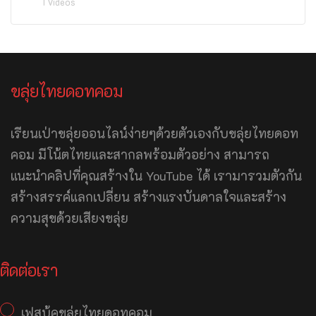
1 Videos
ขลุ่ยไทยดอทคอม
เรียนเป่าขลุ่ยออนไลน์ง่ายๆด้วยตัวเองกับขลุ่ยไทยดอท
คอม มีโน้ตไทยและสากลพร้อมตัวอย่าง สามารถ
แนะนำคลิปที่คุณสร้างใน YouTube ได้ เรามารวมตัวกัน
สร้างสรรค์แลกเปลี่ยน สร้างแรงบันดาลใจและสร้าง
ความสุขด้วยเสียงขลุ่ย
ติดต่อเรา
เฟสบุ้คขลุ่ยไทยดอทคอม