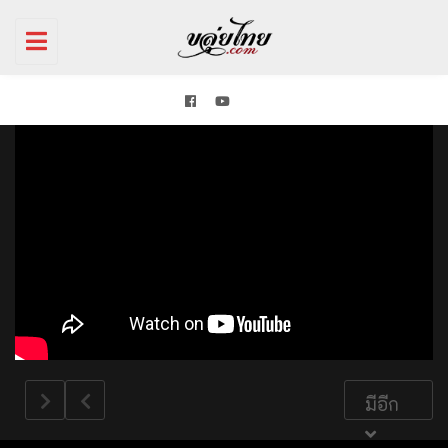
Toggle
navigation
มีอีก