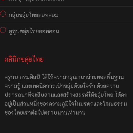
กลุ่มขลุ่ยไทยดอทคอม
ยูทูปขลุ่ยไทยดอทคอม
คลินิกขลุ่ยไทย
ครูกบ กรมศิลป์ ได้ให้ความกรุณามาถ่ายทอดพื้นฐาน
ความรู้ และเทคนิคการเป่าขลุ่ยด้วยใจรัก ด้วยความ
ปรารถนาที่จะสืบสานและสร้างสรรค์ให้ขลุ่ยไทย ได้คง
อยู่เป็นส่วนหนึ่งของความภูมิใจในมรดกและวัฒนธรรม
ของไทยเราต่อไปตราบนานเท่านาน