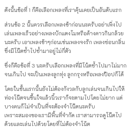
ดังนั้นข้อที่ 1 ก็คือเลือกเพลงที่เราคุ้นเคยเป็นอันดับแรก
ส่วนข้อ 2 นั้นควรเลือกเพลงช้าก่อนนะครับอย่าเพิ่งไป
เล่นเพลงเร็วอย่างเพลงบักแตงโมหรือค้างคาวกินกล้วย
นะครับ เอาเพลงช้าๆก่อนเช่นเพลงจงรัก เพลงซ่อนกลิ่น
ซึ่งมีโน๊ตซ้ำไปซ้ำมาอยู่ไม่กี่ตัว
ซึ่งก็คือข้อที่ 3 นะครับเลือกเพลงที่มีโน้ตซ้ำไปมาไม่มาก
จนเกินไป จะเป็นเพลงลูกทุ่ง ลูกกรุงหรือเพลงป๊อปก็ได้
โดยในขั้นแรกนั้นยังไม่ต้องกังวลกับลูกเล่นจนเกินไปให้
ท่องโน๊ตจนขึ้นใจแล้วนิ้วเราก็จะตามไปโดยไม่ยาก แต่
บางคนก็ไม่จำเป็นที่จะต้องจำโน๊ตนะครับ
เพราะสมองของเรามีพื้นที่จำกัด เราสามารถดูโน๊ตไป
ด้วยและเล่นไปด้วยโดยที่ไม่ต้องจำโน้ต