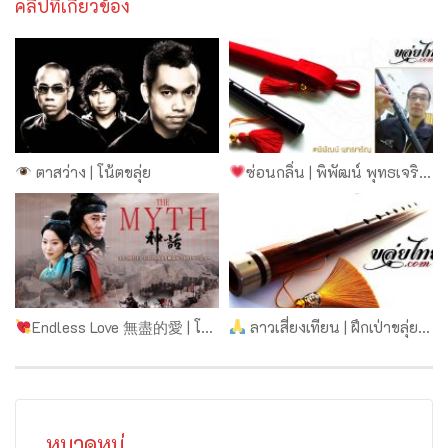
คลิปที่เกี่ยวข้อง
ตาสว่าง | โน้ตขลุ่ย
ซ่อนกลิ่น | พิพัฒน์ พุทธเจริญ ขลุ่ยนิลมังกรคีย์ C
Endless Love 無盡的愛 | โน้ตขลุ่ย
ลาวเสี่ยงเทียน | ฝึกเป่าขลุ่ย โน้ตขลุ่ย แท้บขลุ่ย | ขลุ่ยไทยดอทคอม
หมวดหมู่