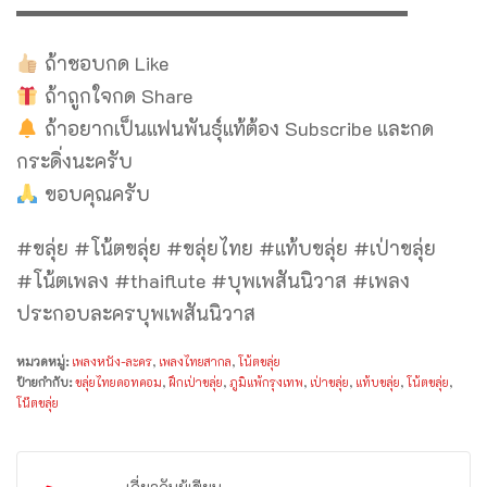
▬▬▬▬▬▬▬▬▬▬▬▬▬▬▬▬▬▬▬▬
ถ้าชอบกด Like
ถ้าถูกใจกด Share
ถ้าอยากเป็นแฟนพันธุ์แท้ต้อง Subscribe และกด
กระดิ่งนะครับ
ขอบคุณครับ
#ขลุ่ย #โน้ตขลุ่ย #ขลุ่ยไทย #แท้บขลุ่ย #เป่าขลุ่ย
#โน้ตเพลง #thaiflute #บุพเพสันนิวาส #เพลง
ประกอบละครบุพเพสันนิวาส
หมวดหมู่:
เพลงหนัง-ละคร
,
เพลงไทยสากล
,
โน้ตขลุ่ย
ป้ายกำกับ:
ขลุ่ยไทยดอทคอม
,
ฝึกเป่าขลุ่ย
,
ภูมิแพ้กรุงเทพ
,
เป่าขลุ่ย
,
แท้บขลุ่ย
,
โน้ตขลุ่ย
,
โน๊ตขลุ่ย
เกี่ยวกับผู้เขียน