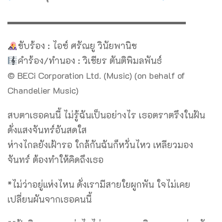
▬▬▬▬▬▬▬▬▬▬▬▬▬▬▬▬▬▬▬▬
ขับร้อง : ไอซ์ ศรัณยู วินัยพานิช
คำร้อง/ทำนอง : วิเชียร ตันติพิมลพันธ์
© BECi Corporation Ltd. (Music) (on behalf of
Chandelier Music)
สบตาเธอคนนี้ ไม่รู้ฉันเป็นอย่างไร เธอตราตรึงในฝัน
ดั่งแสงจันทร์อันสดใส
ห่างไกลยังเฝ้ารอ ใกล้กันฉันก็หวั่นไหว เหลียวมอง
จันทร์ ต้องทำให้คิดถึงเธอ
*ไม่ว่าอยู่แห่งไหน ดั่งเรามีสายใยผูกพัน ใจไม่เคย
เปลี่ยนผันจากเธอคนนี้