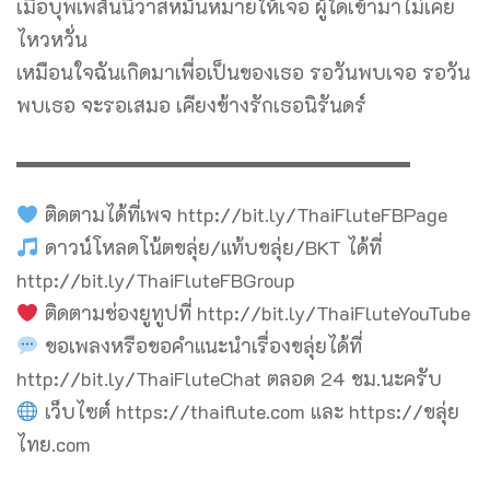
เมื่อบุพเพสันนิวาสหมั่นหมายให้เจอ ผู้ใดเข้ามาไม่เคย
ไหวหวั่น
เหมือนใจฉันเกิดมาเพื่อเป็นของเธอ รอวันพบเจอ รอวัน
พบเธอ จะรอเสมอ เคียงข้างรักเธอนิรันดร์
▬▬▬▬▬▬▬▬▬▬▬▬▬▬▬▬▬▬▬▬
ติดตามได้ที่เพจ http://bit.ly/ThaiFluteFBPage
ดาวน์โหลดโน้ตขลุ่ย/แท้บขลุ่ย/BKT ได้ที่
http://bit.ly/ThaiFluteFBGroup
ติดตามช่องยูทูปที่ http://bit.ly/ThaiFluteYouTube
ขอเพลงหรือขอคำแนะนำเรื่องขลุ่ยได้ที่
http://bit.ly/ThaiFluteChat ตลอด 24 ชม.นะครับ
เว็บไซต์ https://thaiflute.com และ https://ขลุ่ย
ไทย.com