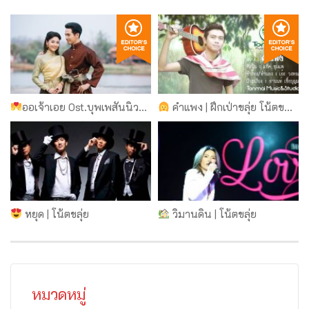
ออเจ้าเอย Ost.บุพเพสันนิวาส | ฝึกเป่าขลุ่ย โน้ตขลุ่ย แท้บขลุ่ย | ขลุ่ยไทยดอทคอม
คำแพง | ฝึกเป่าขลุ่ย โน้ตขลุ่ย แท้บขลุ่ย | ขลุ่ยไทยดอทคอม
หยุด | โน้ตขลุ่ย
วิมานดิน | โน้ตขลุ่ย
หมวดหมู่