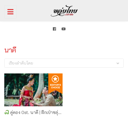
Toggle
navigation
นาคี
เรียงลำดับโดย
04:24
คู่คอง Ost. นาคี | ฝึกเป่าขลุ่ย โน้ตขลุ่ย แท้บขลุ่ย | ขลุ่ยไทยดอทคอม