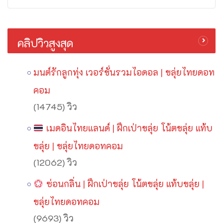
คลิปวิวสูงสุด
มนต์รักลูกทุ่ง เวอร์ชั่นรวมไอดอล | ขลุ่ยไทยดอท
คอม
(14745) วิว
เมดอินไทยแลนด์ | ฝึกเป่าขลุ่ย โน้ตขลุ่ย แท้บ
ขลุ่ย | ขลุ่ยไทยดอทคอม
(12062) วิว
ซ่อนกลิ่น | ฝึกเป่าขลุ่ย โน้ตขลุ่ย แท้บขลุ่ย |
ขลุ่ยไทยดอทคอม
(9693) วิว