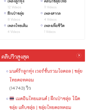
เพลงลูกทุ่ง
คลินิกขลุ่ยไทย
12 Videos
11 Videos
ฝึกเป่าขลุ่ย
เพลงสากล
8 Videos
4 Videos
เพลงไทยเดิม
เพลงเพื่อชีวิต
4 Videos
1 Videos
คลิปวิวสูงสุด
มนต์รักลูกทุ่ง เวอร์ชั่นรวมไอดอล | ขลุ่ย
ไทยดอทคอม
(14743) วิว
เมดอินไทยแลนด์ | ฝึกเป่าขลุ่ย โน้ต
ขลุ่ย แท้บขลุ่ย | ขลุ่ยไทยดอทคอม