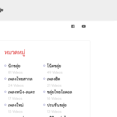
ุ่ย
หมวดหมู่
นักขลุ่ย
โน้ตขลุ่ย
81 Videos
49 Videos
เพลงไทยสากล
เพลงฮิต
24 Videos
21 Videos
เพลงหนัง-ละคร
ขลุ่ยไทยไอดอล
17 Videos
16 Videos
เพลงใหม่
ประชันขลุ่ย
15 Videos
13 Videos