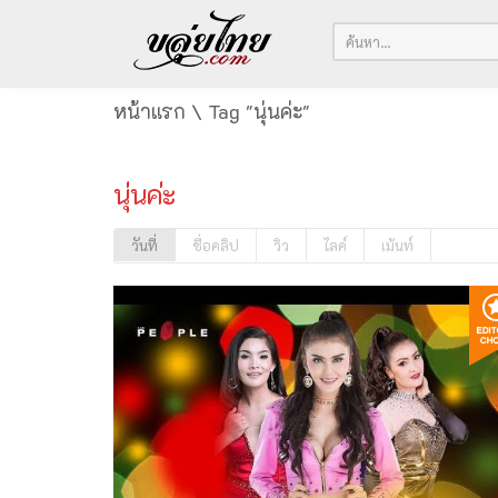
หน้าแรก
\
Tag "นุ่นค่ะ"
นุ่นค่ะ
วันที่
ชื่อคลิป
วิว
ไลค์
เม้นท์
01