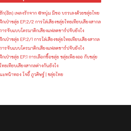
ฮัก(ຮັກ) เพลงรักจาก @หนุ่ม มีซอ บรรเลงด้วยขลุ่ยไทย
ฝึกเป่าขลุ่ย EP.2/2 การไล่เสียงขลุ่ยไทยเทียบเสียงสากล
การจับแบบโครมาติกเสียงแฟลตชาร์ปจับยังไง
ฝึกเป่าขลุ่ย EP.2/1 การไล่เสียงขลุ่ยไทยเทียบเสียงสากล
การจับแบบโครมาติกเสียงแฟลตชาร์ปจับยังไง
ฝึกเป่าขลุ่ย EP.1 การเลือกซื้อขลุ่ย ขลุ่ยเพียงออ กับขลุ่ย
ไทยเทียบเสียงสากลต่างกันยังไง
นะหน้าทอง โจอี้ ภูวศิษฐ์ | ขลุ่ยไทย