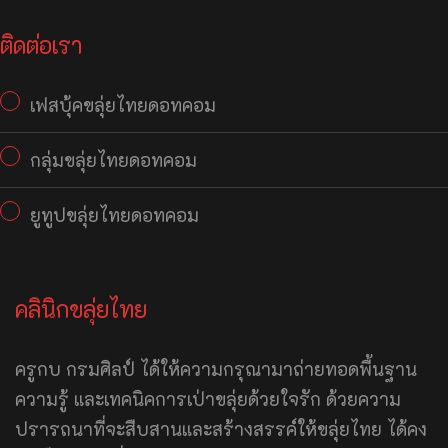
ติดต่อเรา
เฟสบุ้คขลุ่ยไทยดอทคอม
กลุ่มขลุ่ยไทยดอทคอม
ยูทูปขลุ่ยไทยดอทคอม
คลินิกขลุ่ยไทย
ครูกบ กรมศิลป์ ได้ให้ความกรุณามาถ่ายทอดพื้นฐาน
ความรู้ และเทคนิคการเป่าขลุ่ยด้วยใจรัก ด้วยความ
ปรารถนาที่จะสืบสานและสร้างสรรค์ให้ขลุ่ยไทย ได้คง