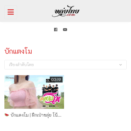
Toggle
navigation
บักแตงโม
เรียงลำดับโดย
03:19
บักแตงโม | ฝึกเป่าขลุ่ย โน้ตขลุ่ย แท้บขลุ่ย | ขลุ่ยไทยดอทคอม