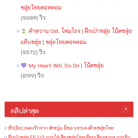
ขลุ่ยไทยดอทคอม
(9689) วิว
คำหวาน Ost. โหมโรง | ฝึกเป่าขลุ่ย โน้ตขลุ่ย
แท้บขลุ่ย | ขลุ่ยไทยดอทคอม
(9572) วิว
My Heart Will Go On | โน้ตขลุ่ย
(8199) วิว
คลิปล่าสุด
ฮัก(ຮັກ) เพลงรักจาก @หนุ่ม มีซอ บรรเลงด้วยขลุ่ยไทย
ฝึกเป่าขลุ่ย EP.2/2 การไล่เสียงขลุ่ยไทยเทียบเสียงสากล การจับ