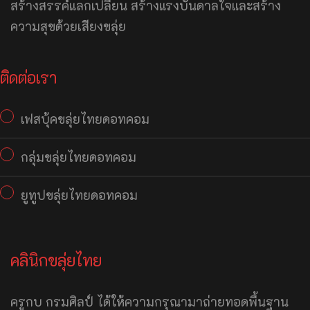
สร้างสรรค์แลกเปลี่ยน สร้างแรงบันดาลใจและสร้าง
ความสุขด้วยเสียงขลุ่ย
ติดต่อเรา
เฟสบุ้คขลุ่ยไทยดอทคอม
กลุ่มขลุ่ยไทยดอทคอม
ยูทูปขลุ่ยไทยดอทคอม
คลินิกขลุ่ยไทย
ครูกบ กรมศิลป์ ได้ให้ความกรุณามาถ่ายทอดพื้นฐาน