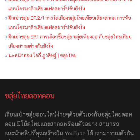
แบบโครมาติกเสียงแฟลตชาร์ปจับยังไง
ฝึกเป่าขลุ่ย EP.2/1 การไล่เสียงขลุ่ยไทยเทียบเสียงสากล การจับ
แบบโครมาติกเสียงแฟลตชาร์ปจับยังไง
ฝึกเป่าขลุ่ย EP.1 การเลือกซื้อขลุ่ย ขลุ่ยเพียงออ กับขลุ่ยไทยเทียบ
เสียงสากลต่างกันยังไง
นะหน้าทอง โจอี้ ภูวศิษฐ์ | ขลุ่ยไทย
ขลุ่ยไทยดอทคอม
เรียนเป่าขลุ่ยออนไลน์ง่ายๆด้วยตัวเองกับขลุ่ยไทยดอท
คอม มีโน้ตไทยและสากลพร้อมตัวอย่าง สามารถ
แนะนำคลิปที่คุณสร้างใน YouTube ได้ เรามารวมตัวกัน