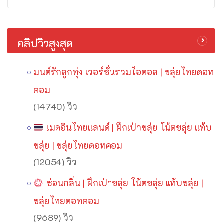
คลิปวิวสูงสุด
มนต์รักลูกทุ่ง เวอร์ชั่นรวมไอดอล | ขลุ่ยไทยดอท
คอม
(14740) วิว
เมดอินไทยแลนด์ | ฝึกเป่าขลุ่ย โน้ตขลุ่ย แท้บ
ขลุ่ย | ขลุ่ยไทยดอทคอม
(12054) วิว
ซ่อนกลิ่น | ฝึกเป่าขลุ่ย โน้ตขลุ่ย แท้บขลุ่ย |
ขลุ่ยไทยดอทคอม
(9689) วิว