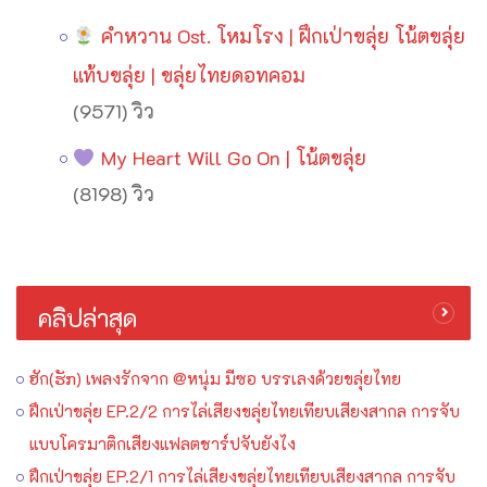
คำหวาน Ost. โหมโรง | ฝึกเป่าขลุ่ย โน้ตขลุ่ย
แท้บขลุ่ย | ขลุ่ยไทยดอทคอม
(9571) วิว
My Heart Will Go On | โน้ตขลุ่ย
(8198) วิว
คลิปล่าสุด
ฮัก(ຮັກ) เพลงรักจาก @หนุ่ม มีซอ บรรเลงด้วยขลุ่ยไทย
ฝึกเป่าขลุ่ย EP.2/2 การไล่เสียงขลุ่ยไทยเทียบเสียงสากล การจับ
แบบโครมาติกเสียงแฟลตชาร์ปจับยังไง
ฝึกเป่าขลุ่ย EP.2/1 การไล่เสียงขลุ่ยไทยเทียบเสียงสากล การจับ