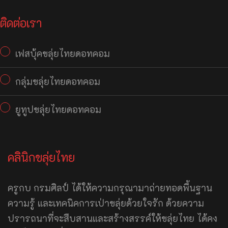
ติดต่อเรา
เฟสบุ้คขลุ่ยไทยดอทคอม
กลุ่มขลุ่ยไทยดอทคอม
ยูทูปขลุ่ยไทยดอทคอม
คลินิกขลุ่ยไทย
ครูกบ กรมศิลป์ ได้ให้ความกรุณามาถ่ายทอดพื้นฐาน
ความรู้ และเทคนิคการเป่าขลุ่ยด้วยใจรัก ด้วยความ
ปรารถนาที่จะสืบสานและสร้างสรรค์ให้ขลุ่ยไทย ได้คง