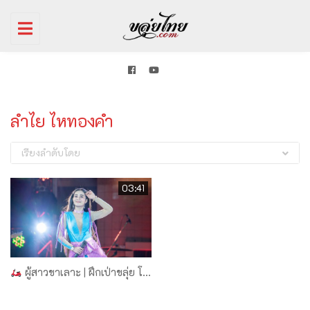
Toggle
navigation
ลำไย ไหทองคำ
เรียงลำดับโดย
03:41
ผู้สาวขาเลาะ | ฝึกเป่าขลุ่ย โน้ตขลุ่ย แท้บขลุ่ย | ขลุ่ยไทยดอทคอม