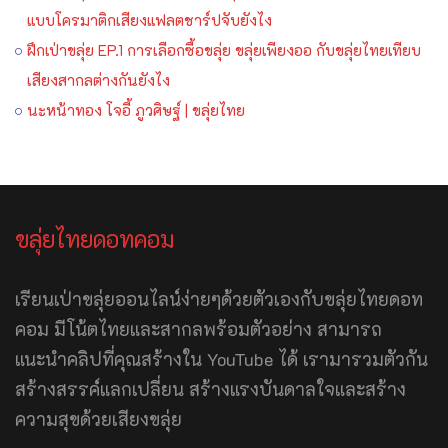
แบบโครมาติกเสียงแฟลตชาร์ปจับยังไง
ฝึกเป่าขลุ่ย EP.1 การเลือกซื้อขลุ่ย ขลุ่ยเพียงออ กับขลุ่ยไทยเทียบ
เสียงสากลต่างกันยังไง
นะหน้าทอง โจอี้ ภูวศิษฐ์ | ขลุ่ยไทย
ขลุ่ยไทยดอทคอม
เรียนเป่าขลุ่ยออนไลน์ง่ายๆด้วยตัวเองกับขลุ่ยไทยดอท
คอม มีโน้ตไทยและสากลพร้อมตัวอย่าง สามารถ
แนะนำคลิปที่คุณสร้างใน YouTube ได้ เรามารวมตัวกัน
สร้างสรรค์แลกเปลี่ยน สร้างแรงบันดาลใจและสร้าง
ความสุขด้วยเสียงขลุ่ย