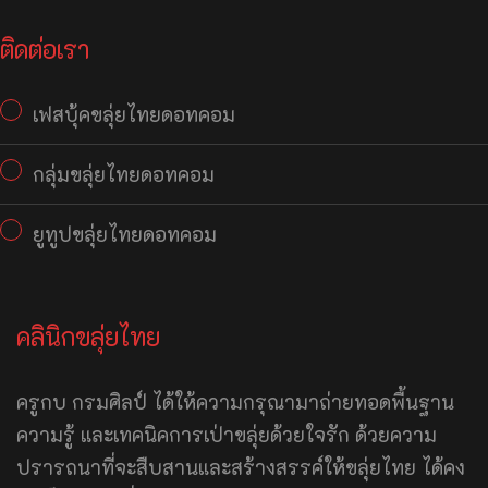
ติดต่อเรา
เฟสบุ้คขลุ่ยไทยดอทคอม
กลุ่มขลุ่ยไทยดอทคอม
ยูทูปขลุ่ยไทยดอทคอม
คลินิกขลุ่ยไทย
ครูกบ กรมศิลป์ ได้ให้ความกรุณามาถ่ายทอดพื้นฐาน
ความรู้ และเทคนิคการเป่าขลุ่ยด้วยใจรัก ด้วยความ
ปรารถนาที่จะสืบสานและสร้างสรรค์ให้ขลุ่ยไทย ได้คง