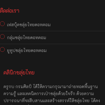
ติดต่อเรา
เฟสบุ้คขลุ่ยไทยดอทคอม
กลุ่มขลุ่ยไทยดอทคอม
ยูทูปขลุ่ยไทยดอทคอม
คลินิกขลุ่ยไทย
ครูกบ กรมศิลป์ ได้ให้ความกรุณามาถ่ายทอดพื้นฐาน
ความรู้ และเทคนิคการเป่าขลุ่ยด้วยใจรัก ด้วยความ
ปรารถนาที่จะสืบสานและสร้างสรรค์ให้ขลุ่ยไทย ได้คง