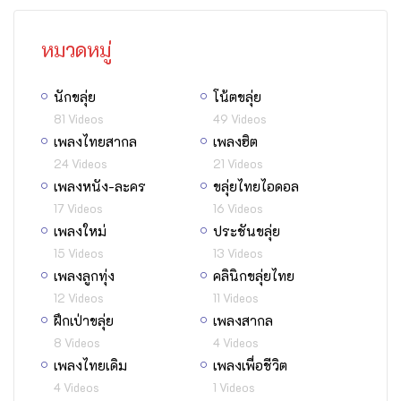
หมวดหมู่
นักขลุ่ย
โน้ตขลุ่ย
81 Videos
49 Videos
เพลงไทยสากล
เพลงฮิต
24 Videos
21 Videos
เพลงหนัง-ละคร
ขลุ่ยไทยไอดอล
17 Videos
16 Videos
เพลงใหม่
ประชันขลุ่ย
15 Videos
13 Videos
เพลงลูกทุ่ง
คลินิกขลุ่ยไทย
12 Videos
11 Videos
ฝึกเป่าขลุ่ย
เพลงสากล
8 Videos
4 Videos
เพลงไทยเดิม
เพลงเพื่อชีวิต
4 Videos
1 Videos