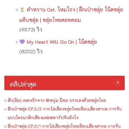
คำหวาน Ost. โหมโรง | ฝึกเป่าขลุ่ย โน้ตขลุ่ย
แท้บขลุ่ย | ขลุ่ยไทยดอทคอม
(9573) วิว
My Heart Will Go On | โน้ตขลุ่ย
(8202) วิว
คลิปล่าสุด
ฮัก(ຮັກ) เพลงรักจาก @หนุ่ม มีซอ บรรเลงด้วยขลุ่ยไทย
ฝึกเป่าขลุ่ย EP.2/2 การไล่เสียงขลุ่ยไทยเทียบเสียงสากล การจับ
แบบโครมาติกเสียงแฟลตชาร์ปจับยังไง
ฝึกเป่าขลุ่ย EP.2/1 การไล่เสียงขลุ่ยไทยเทียบเสียงสากล การจับ