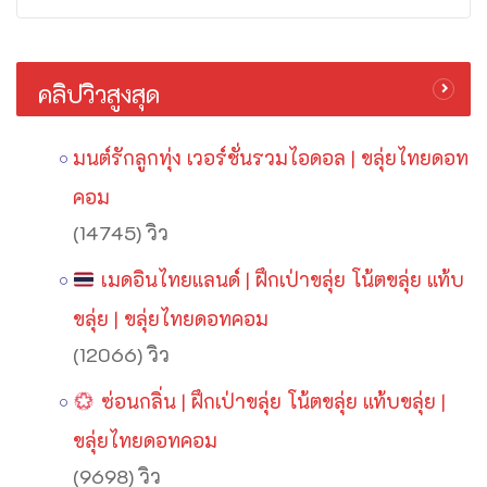
คลิปวิวสูงสุด
มนต์รักลูกทุ่ง เวอร์ชั่นรวมไอดอล | ขลุ่ยไทยดอท
คอม
(14745) วิว
เมดอินไทยแลนด์ | ฝึกเป่าขลุ่ย โน้ตขลุ่ย แท้บ
ขลุ่ย | ขลุ่ยไทยดอทคอม
(12066) วิว
ซ่อนกลิ่น | ฝึกเป่าขลุ่ย โน้ตขลุ่ย แท้บขลุ่ย |
ขลุ่ยไทยดอทคอม
(9698) วิว