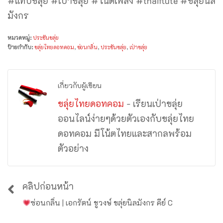
#แท้บขลุ่ย #เป่าขลุ่ย #โน้ตเพลง #thaiflute #ขลุ่ยนิล
มังกร
หมวดหมู่:
ประชันขลุ่ย
ป้ายกำกับ:
ขลุ่ยไทยดอทคอม
,
ซ่อนกลิ่น
,
ประชันขลุ่ย
,
เป่าขลุ่ย
เกี่ยวกับผู้เขียน
ขลุ่ยไทยดอทคอม
- เรียนเป่าขลุ่ย
ออนไลน์ง่ายๆด้วยตัวเองกับขลุ่ยไทย
ดอทคอม มีโน้ตไทยและสากลพร้อม
ตัวอย่าง
คลิปก่อนหน้า
ซ่อนกลิ่น | เอกรัตน์ ชูวงษ์ ขลุ่ยนิลมังกร คีย์ C